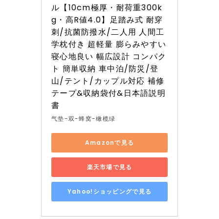
ル【10cm極厚・耐荷重300k
g・高R値4.0】足踏み式 耐穿
刺/抗菌防撥水/二人用 人間工
学枕付き 超軽量 膨らみやすい 
寝心地良い 幅広設計 コンパク
ト 簡単収納 車中泊/防災/登
山/テント/カップル対応 補修
テープ&収納袋付&日本語説明
書
气垫-双-蜂窝-橄榄绿
Amazonで見る
楽天市場で見る
Yahoo!ショッピングで見る