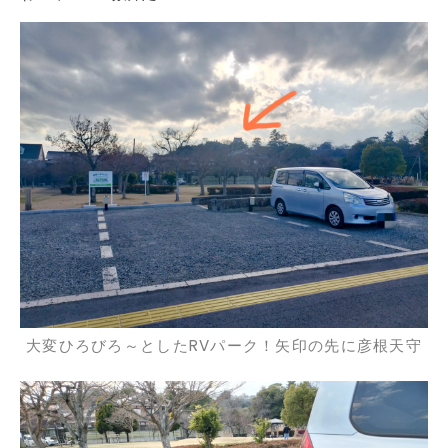
大変ひろびろ～としたRVパーク！矢印の先に彦根天守