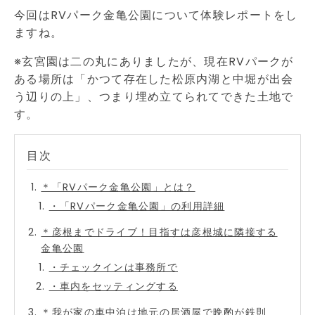
今回はRVパーク金亀公園について体験レポートをし
ますね。
※玄宮園は二の丸にありましたが、現在RVパークが
ある場所は「かつて存在した松原内湖と中堀が出会
う辺りの上」、つまり埋め立てられてできた土地で
す。
＊「RVパーク金亀公園」とは？
・「RVパーク金亀公園」の利用詳細
＊彦根までドライブ！目指すは彦根城に隣接する
金亀公園
・チェックインは事務所で
・車内をセッティングする
＊我が家の車中泊は地元の居酒屋で晩酌が鉄則